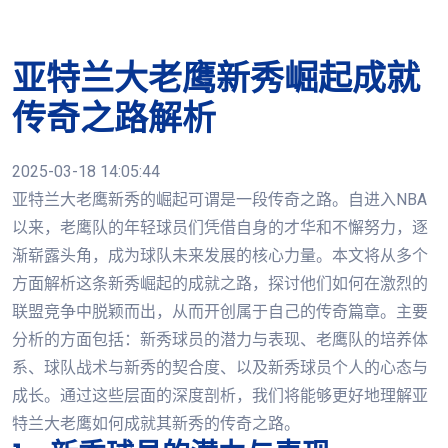
亚特兰大老鹰新秀崛起成就
传奇之路解析
2025-03-18 14:05:44
亚特兰大老鹰新秀的崛起可谓是一段传奇之路。自进入NBA
以来，老鹰队的年轻球员们凭借自身的才华和不懈努力，逐
渐崭露头角，成为球队未来发展的核心力量。本文将从多个
方面解析这条新秀崛起的成就之路，探讨他们如何在激烈的
联盟竞争中脱颖而出，从而开创属于自己的传奇篇章。主要
分析的方面包括：新秀球员的潜力与表现、老鹰队的培养体
系、球队战术与新秀的契合度、以及新秀球员个人的心态与
成长。通过这些层面的深度剖析，我们将能够更好地理解亚
特兰大老鹰如何成就其新秀的传奇之路。