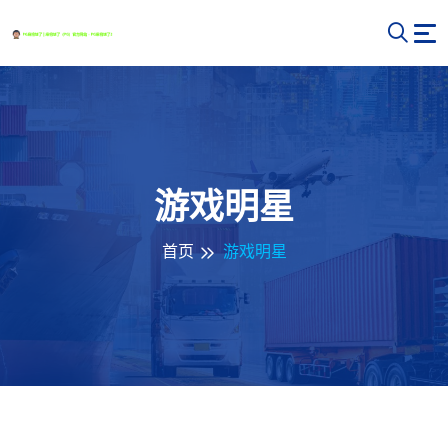
游戏明星
首页
游戏明星