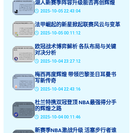
湖人新赛季阵容升级能否再创辉煌
2025-10-05 22:43:04
法甲崛起的新星掀起联赛风云与变革
2025-10-05 00:11:12
欧冠战术博弈解析 各队布局与关键
对决分析
2025-10-04 23:27:12
梅西再度辉煌 带领巴黎圣日耳曼书
写新传奇
2025-10-04 22:43:16
杜兰特携双冠登顶 NBA最强得分手
的辉煌之路
2025-10-04 00:11:46
新赛季NBA激战升级 活塞步行者谁