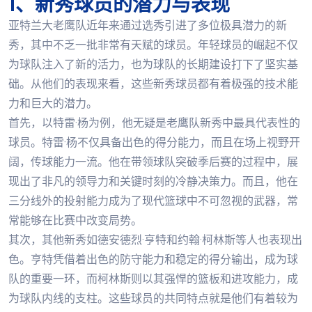
1、新秀球员的潜力与表现
亚特兰大老鹰队近年来通过选秀引进了多位极具潜力的新
秀，其中不乏一批非常有天赋的球员。年轻球员的崛起不仅
为球队注入了新的活力，也为球队的长期建设打下了坚实基
础。从他们的表现来看，这些新秀球员都有着极强的技术能
力和巨大的潜力。
首先，以特雷·杨为例，他无疑是老鹰队新秀中最具代表性的
球员。特雷·杨不仅具备出色的得分能力，而且在场上视野开
阔，传球能力一流。他在带领球队突破季后赛的过程中，展
现出了非凡的领导力和关键时刻的冷静决策力。而且，他在
三分线外的投射能力成为了现代篮球中不可忽视的武器，常
常能够在比赛中改变局势。
其次，其他新秀如德安德烈·亨特和约翰·柯林斯等人也表现出
色。亨特凭借着出色的防守能力和稳定的得分输出，成为球
队的重要一环，而柯林斯则以其强悍的篮板和进攻能力，成
为球队内线的支柱。这些球员的共同特点就是他们有着较为