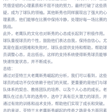
凭借坚韧的心理素质和不屈不挠的努力，最终打破了这些质
疑，成为了球队的领袖。其他新秀也同样展现出了强大的心
理素质，他们能够在比赛中保持冷静，处理好每一场比赛的
挑战。
此外，老鹰队的文化也对新秀的心态成长起到了积极作用。
球队重视球员的个性，鼓励他们表达自我，保持自信心。尤
其是在面对困难和失败时，球队会提供支持和帮助，帮助球
员调整心态，走出低谷。这样的支持系统使得新秀球员能够
快速恢复状态，并不断成长。
总结：
通过对亚特兰大老鹰新秀崛起的分析，我们可以看到，这些
球员的成功不仅仅依赖于他们的天赋，更重要的是他们与球
队体系的契合、教练团队的培养、以及个人心态的成长。老
鹰队在过去几年的选秀中，选中了具有巨大潜力的球员，并
通过有效的训练和战术支持，帮助他们实现了成长和突破。
总的来说，亚特兰大老鹰新秀崛起的传奇之路是多方面因素