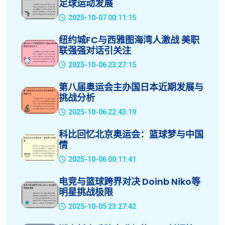
足球运动发展
2025-10-07 00:11:15
纽约城FC与西雅图海湾人激战 美职
联强强对话引关注
2025-10-06 23:27:15
第八届奥运会主办国日本近期发展与
挑战分析
2025-10-06 22:43:19
科比回忆北京奥运会：篮球梦与中国
情
2025-10-06 00:11:41
电竞与篮球跨界对决 Doinb Niko等
明星挑战极限
2025-10-05 23:27:42