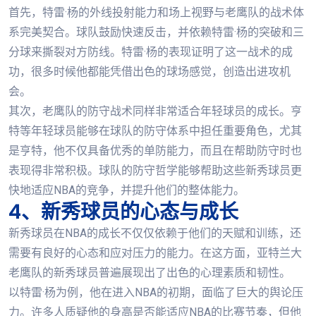
首先，特雷·杨的外线投射能力和场上视野与老鹰队的战术体
系完美契合。球队鼓励快速反击，并依赖特雷·杨的突破和三
分球来撕裂对方防线。特雷·杨的表现证明了这一战术的成
功，很多时候他都能凭借出色的球场感觉，创造出进攻机
会。
其次，老鹰队的防守战术同样非常适合年轻球员的成长。亨
特等年轻球员能够在球队的防守体系中担任重要角色，尤其
是亨特，他不仅具备优秀的单防能力，而且在帮助防守时也
表现得非常积极。球队的防守哲学能够帮助这些新秀球员更
快地适应NBA的竞争，并提升他们的整体能力。
4、新秀球员的心态与成长
新秀球员在NBA的成长不仅仅依赖于他们的天赋和训练，还
需要有良好的心态和应对压力的能力。在这方面，亚特兰大
老鹰队的新秀球员普遍展现出了出色的心理素质和韧性。
以特雷·杨为例，他在进入NBA的初期，面临了巨大的舆论压
力。许多人质疑他的身高是否能适应NBA的比赛节奏，但他